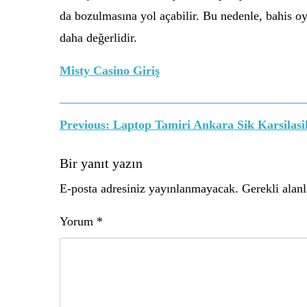
da bozulmasına yol açabilir. Bu nedenle, bahis 
daha değerlidir.
Misty Casino Giriş
Yazı
Previous:
Laptop Tamiri Ankara Sik Karsilasi
gezinmesi
Bir yanıt yazın
E-posta adresiniz yayınlanmayacak.
Gerekli alan
Yorum
*