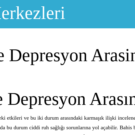
erkezleri
 Depresyon Arasin
 Depresyon Arasınd
i etkileri ve bu iki durum arasındaki karmaşık ilişki incelene
nda bu durum ciddi ruh sağlığı sorunlarına yol açabilir. Bahis 