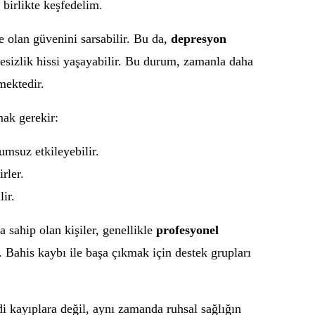
 birlikte keşfedelim.
e olan güvenini sarsabilir. Bu da,
depresyon
aresizlik hissi yaşayabilir. Bu durum, zamanla daha
rmektedir.
mak gerekir:
umsuz etkileyebilir.
rler.
ir.
a sahip olan kişiler, genellikle
profesyonel
 Bahis kaybı ile başa çıkmak için destek grupları
i kayıplara değil, aynı zamanda ruhsal sağlığın