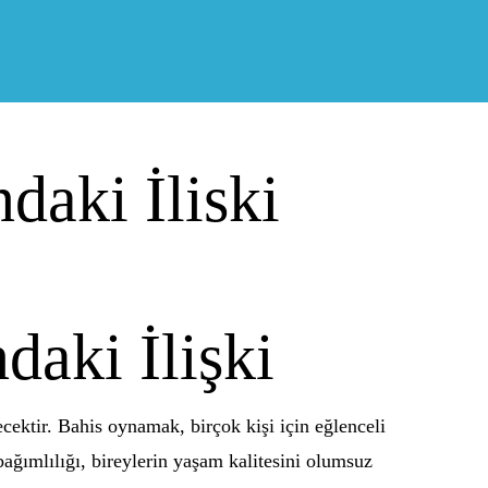
daki İliski
aki İlişki
cektir. Bahis oynamak, birçok kişi için eğlenceli
bağımlılığı, bireylerin yaşam kalitesini olumsuz