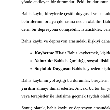
yönde etkileyen bir durumdur. Peki, bu durumun de
Bahis kaybı, bireylerde çeşitli duygusal ve psiko
belirtilerinin ortaya çıkmasına neden olabilir. Ba
derin bir depresyona dönüşebilir. İstatistikler, ba
Bahis kaybı ve depresyon arasındaki ilişkiyi dah
Kaybetme Hissi:
Bahis kaybetmek, kişide 
Yalnızlık:
Bahis bağımlılığı, sosyal ilişkile
Suçluluk Duygusu:
Bahis kaybeden kişiler
Bahis kaybının yol açtığı bu durumlar, bireylerin y
yardım
almayı ihmal ederler. Ancak, bu tür bir y
veya terapistler ile iletişime geçmek faydalı olabil
Sonuç olarak, bahis kaybı ve depresyon arasındak