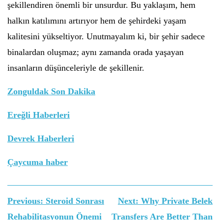
şekillendiren önemli bir unsurdur. Bu yaklaşım, hem
halkın katılımını artırıyor hem de şehirdeki yaşam
kalitesini yükseltiyor. Unutmayalım ki, bir şehir sadece
binalardan oluşmaz; aynı zamanda orada yaşayan
insanların düşünceleriyle de şekillenir.
Zonguldak Son Dakika
Ereğli Haberleri
Devrek Haberleri
Çaycuma haber
Yazı
Previous:
Steroid Sonrası
Next:
Why Private Belek
gezinmesi
Rehabilitasyonun Önemi
Transfers Are Better Than