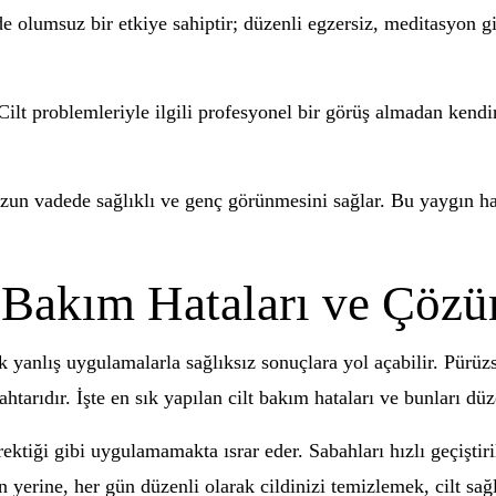
inde olumsuz bir etkiye sahiptir; düzenli egzersiz, meditasyon
 Cilt problemleriyle ilgili profesyonel bir görüş almadan ken
uzun vadede sağlıklı ve genç görünmesini sağlar. Bu yaygın ha
t Bakım Hataları ve Çözü
 yanlış uygulamalarla sağlıksız sonuçlara yol açabilir. Pürüzsü
tarıdır. İşte en sık yapılan cilt bakım hataları ve bunları dü
rektiği gibi uygulamamakta ısrar eder. Sabahları hızlı geçişti
 yerine, her gün düzenli olarak cildinizi temizlemek, cilt sağ