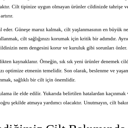
tır. Cilt tipinize uygun olmayan ürünler cildinizde tahrişe ve
rtırır.
 eder. Güneşe maruz kalmak, cilt yaşlanmasının en büyük neden
lanmak, cilt sağlığınızı korumak için kritik bir adımdır. Ayrı
ldinizin nem dengesini korur ve kuruluk gibi sorunları önler.
likten kaynaklanır. Örneğin, sık sık yeni ürünler denemek cildi
zı optimize etmenin temelidir. Son olarak, beslenme ve yaşam ta
ak, sağlıklı bir cilt için önemlidir.
ulama ile elde edilir. Yukarıda belirtilen hatalardan kaçınmak
ru şekilde atmaya yardımcı olacaktır. Unutmayın, cilt bakımı r