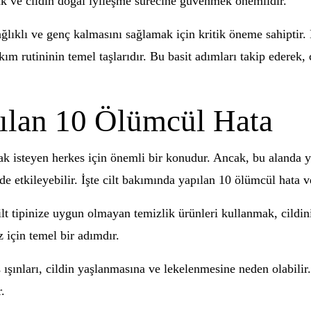
mak ve cildin doğal iyileşme sürecine güvenmek önemlidir.
ağlıklı ve genç kalmasını sağlamak için kritik öneme sahiptir.
m rutininin temel taşlarıdır. Bu basit adımları takip ederek, c
ılan 10 Ölümcül Hata
lmak isteyen herkes için önemli bir konudur. Ancak, bu alanda 
nde etkileyebilir. İşte cilt bakımında yapılan 10 ölümcül hat
ilt tipinize uygun olmayan temizlik ürünleri kullanmak, cildin
z için temel bir adımdır.
 ışınları, cildin yaşlanmasına ve lekelenmesine neden olabi
r.