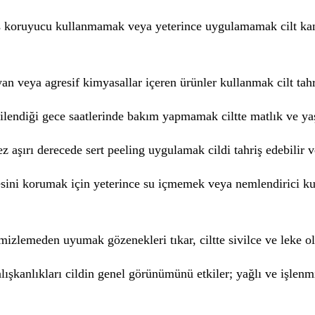
 koruyucu kullanmamak veya yeterince uygulamamak cilt kanse
an veya agresif kimyasallar içeren ürünler kullanmak cilt tahri
nilendiği gece saatlerinde bakım yapmamak ciltte matlık ve yaşl
z aşırı derecede sert peeling uygulamak cildi tahriş edebilir ve
esini korumak için yeterince su içmemek veya nemlendirici k
mizlemeden uyumak gözenekleri tıkar, ciltte sivilce ve leke 
lışkanlıkları cildin genel görünümünü etkiler; yağlı ve işlenmiş