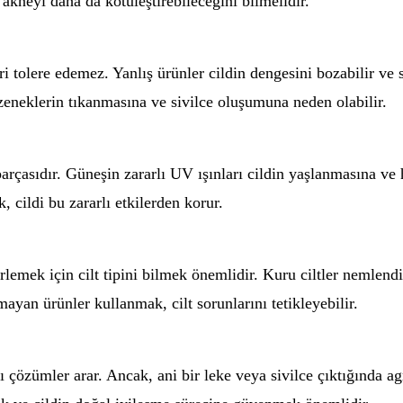
 akneyi daha da kötüleştirebileceğini bilmelidir.
eri tolere edemez. Yanlış ürünler cildin dengesini bozabilir ve 
özeneklerin tıkanmasına ve sivilce oluşumuna neden olabilir.
çasıdır. Güneşin zararlı UV ışınları cildin yaşlanmasına ve hat
cildi bu zararlı etkilerden korur.
rlemek için cilt tipini bilmek önemlidir. Kuru ciltler nemlendir
mayan ürünler kullanmak, cilt sorunlarını tetikleyebilir.
zlı çözümler arar. Ancak, ani bir leke veya sivilce çıktığında 