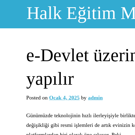
Skip
Halk Eğitim M
to
content
e-Devlet üzerin
yapılır
Posted on
Ocak 4, 2025
by
admin
Günümüzde teknolojinin hızlı ilerleyişiyle birlik
değişikliği gibi resmi işlemleri de artık evinizin
platformlardan biri olarak öne çıkıyor. Peki,