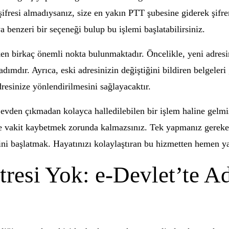
şifresi almadıysanız, size en yakın PTT şubesine giderek şifren
 benzeri bir seçeneği bulup bu işlemi başlatabilirsiniz.
 birkaç önemli nokta bulunmaktadır. Öncelikle, yeni adresiniz
dımdır. Ayrıca, eski adresinizin değiştiğini bildiren belgeler
resinize yönlendirilmesini sağlayacaktır.
evden çıkmadan kolayca halledilebilen bir işlem haline gelmi
rle vakit kaybetmek zorunda kalmazsınız. Tek yapmanız gereken
ini başlatmak. Hayatınızı kolaylaştıran bu hizmetten hemen y
tresi Yok: e-Devlet’te Ad