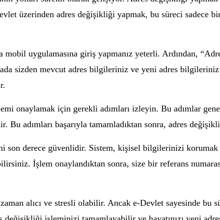
vlet üzerinden adres değişikliği yapmak, bu süreci sadece birk
a mobil uygulamasına giriş yapmanız yeterli. Ardından, “Adre
a sizden mevcut adres bilgileriniz ve yeni adres bilgileriniz 
r.
lemi onaylamak için gerekli adımları izleyin. Bu adımlar genell
ilir. Bu adımları başarıyla tamamladıktan sonra, adres değişikl
i son derece güvenlidir. Sistem, kişisel bilgilerinizi korumak 
bilirsiniz. İşlem onaylandıktan sonra, size bir referans numar
aman alıcı ve stresli olabilir. Ancak e-Devlet sayesinde bu sü
s değişikliği işleminizi tamamlayabilir ve hayatınızı yeni adre