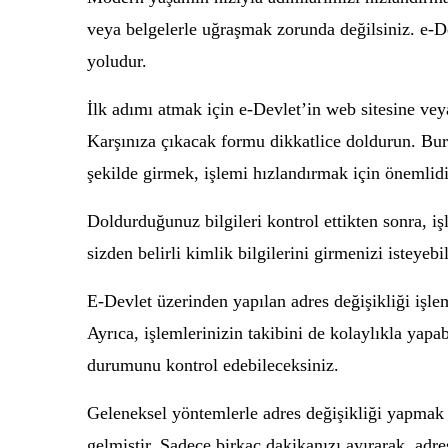
veya belgelerle uğraşmak zorunda değilsiniz. e-De
yoludur.
İlk adımı atmak için e-Devlet’in web sitesine vey
Karşınıza çıkacak formu dikkatlice doldurun. Burad
şekilde girmek, işlemi hızlandırmak için önemlidi
Doldurduğunuz bilgileri kontrol ettikten sonra, iş
sizden belirli kimlik bilgilerini girmenizi isteyeb
E-Devlet üzerinden yapılan adres değişikliği işlem
Ayrıca, işlemlerinizin takibini de kolaylıkla yapa
durumunu kontrol edebileceksiniz.
Geleneksel yöntemlerle adres değişikliği yapmak z
gelmiştir. Sadece birkaç dakikanızı ayırarak, adre