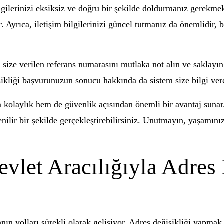
lgilerinizi eksiksiz ve doğru bir şekilde doldurmanız gerekme
. Ayrıca, iletişim bilgilerinizi güncel tutmanız da önemlidir, 
 size verilen referans numarasını mutlaka not alın ve saklayı
şikliği başvurunuzun sonucu hakkında da sistem size bilgi vere
 kolaylık hem de güvenlik açısından önemli bir avantaj sunar
ir bir şekilde gerçekleştirebilirsiniz. Unutmayın, yaşamınızd
Devlet Aracılığıyla Adres
n yolları sürekli olarak gelişiyor. Adres değişikliği yapmak 