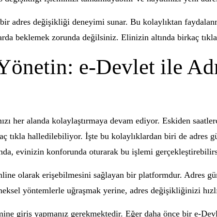
 bir adres değişikliği deneyimi sunar. Bu kolaylıktan faydalan
rda beklemek zorunda değilsiniz. Elinizin altında birkaç tıkla
Yönetin: e-Devlet ile A
ızı her alanda kolaylaştırmaya devam ediyor. Eskiden saatler
tıkla halledilebiliyor. İşte bu kolaylıklardan biri de adres g
da, evinizin konforunda oturarak bu işlemi gerçekleştirebilirs
line olarak erişebilmesini sağlayan bir platformdur. Adres gü
eneksel yöntemlerle uğraşmak yerine, adres değişikliğinizi hızlı
mine giriş yapmanız gerekmektedir. Eğer daha önce bir e-Devlet 