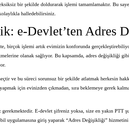
 eksiksiz bir şekilde doldurarak işlemi tamamlamaktır. Bu sayed
aylıkla halledebilirsiniz.
k: e-Devlet’ten Adres D
te, birçok işlemi artık evimizin konforunda gerçekleştirebiliy
etmelerine olanak sağlıyor. Bu kapsamda, adres değişikliği gi
or.
tir ve bu süreci sorunsuz bir şekilde atlatmak herkesin hakkı
u yapmak için evinizden çıkmadan, sıra beklemeye gerek kalma
z gerekmektedir. E-devlet şifreniz yoksa, size en yakın PTT şu
bil uygulamasına giriş yaparak “Adres Değişikliği” hizmetini