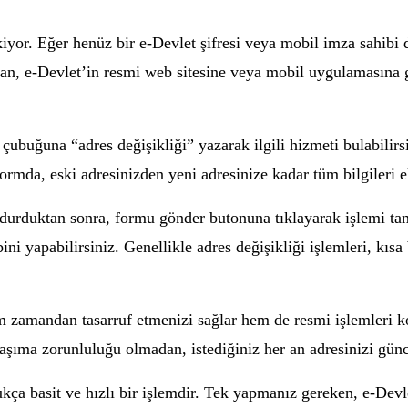
iyor. Eğer henüz bir e-Devlet şifresi veya mobil imza sahibi 
ından, e-Devlet’in resmi web sitesine veya mobil uygulamasına
ubuğuna “adres değişikliği” yazarak ilgili hizmeti bulabilirsi
ormda, eski adresinizden yeni adresinize kadar tüm bilgileri e
oldurduktan sonra, formu gönder butonuna tıklayarak işlemi ta
ini yapabilirsiniz. Genellikle adres değişikliği işlemleri, kıs
 zamandan tasarruf etmenizi sağlar hem de resmi işlemleri kol
şıma zorunluluğu olmadan, istediğiniz her an adresinizi günce
ça basit ve hızlı bir işlemdir. Tek yapmanız gereken, e-Devle