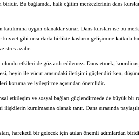
an biridir. Bu bağlamda, halk eğitim merkezlerinin dans kursla
 katılımına uygun olanaklar sunar. Dans kursları ise bu merke
ve kuvvet gibi unsurlarla birlikte kasların gelişimine katkıda 
 stres azalır.
 olumlu etkileri de göz ardı edilemez. Dans etmek, koordinasyo
si, beyin ile vücut arasındaki iletişimi güçlendirirken, düşün
evleri koruma ve iyileştirme açısından önemlidir.
sal etkileşim ve sosyal bağları güçlendirmede de büyük bir rol
yeni ilişkilerin kurulmasına olanak tanır. Dans sırasında payl
rı, hareketli bir gelecek için atılan önemli adımlardan biridir