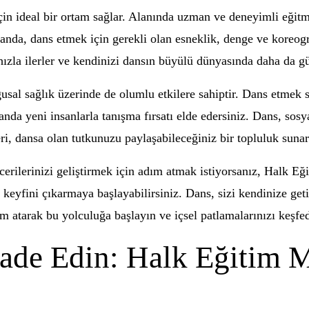
in ideal bir ortam sağlar. Alanında uzman ve deneyimli eğitme
da, dans etmek için gerekli olan esneklik, denge ve koreografi
z hızla ilerler ve kendinizi dansın büyülü dünyasında daha da g
sal sağlık üzerinde de olumlu etkilere sahiptir. Dans etmek str
a yeni insanlarla tanışma fırsatı elde edersiniz. Dans, sosyal 
ri, dansa olan tutkunuzu paylaşabileceğiniz bir topluluk sunar
rilerinizi geliştirmek için adım atmak istiyorsanız, Halk Eğit
 keyfini çıkarmaya başlayabilirsiniz. Dans, sizi kendinize get
 atarak bu yolculuğa başlayın ve içsel patlamalarınızı keşfed
fade Edin: Halk Eğitim 