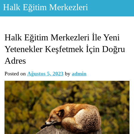
Skip
Halk Eğitim Merkezleri
to
content
Halk Eğitim Merkezleri İle Yeni
Yetenekler Keşfetmek İçin Doğru
Adres
Posted on
Ağustos 5, 2023
by
admin