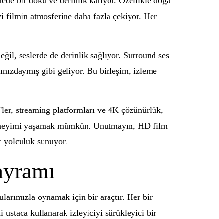
ede bir doku ve derinlik katıyor. Özellikle doğa
yi filmin atmosferine daha fazla çekiyor. Her
ğil, seslerde de derinlik sağlıyor. Surround ses
aşınızdaymış gibi geliyor. Bu birleşim, izleme
V'ler, streaming platformları ve 4K çözünürlük,
u deneyimi yaşamak mümkün. Unutmayın, HD film
ir yolculuk sunuyor.
ayramı
larımızla oynamak için bir araçtır. Her bir
i ustaca kullanarak izleyiciyi sürükleyici bir