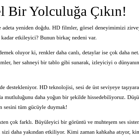
l Bir Yolculuğa Çıkın!
te adeta yeniden doğdu. HD filmler, görsel deneyimimizi zirve
 kadar etkileyici? Bunun birkaç nedeni var.
mek oluyor ki, renkler daha canlı, detaylar ise çok daha net
ler, her sahneyi bir tablo gibi sunarak, izleyiciyi o dünyanı
de destekleniyor. HD teknolojisi, sesi de üst seviyeye taşıyara
da mutluluğunu daha yoğun bir şekilde hissedebiliyoruz. Düşü
ın sesini tüm gücüyle duymak!
n çok farklı. Büyüleyici bir görüntü ve muhteşem ses sistem
 sizi daha yakından etkiliyor. Kimi zaman kahkaha atıyor, k