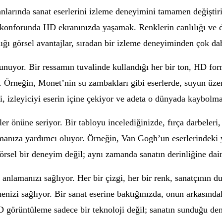
anlarında sanat eserlerini izleme deneyimini tamamen değiştir
n konforunda HD ekranınızda yaşamak. Renklerin canlılığı ve d
ı görsel avantajlar, sıradan bir izleme deneyiminden çok dah
sunuyor. Bir ressamın tuvalinde kullandığı her bir ton, HD fo
. Örneğin, Monet’nin su zambakları gibi eserlerde, suyun üzer
iği, izleyiciyi eserin içine çekiyor ve adeta o dünyada kaybolm
er önüne seriyor. Bir tabloyu incelediğinizde, fırça darbeleri,
amanıza yardımcı oluyor. Örneğin, Van Gogh’un eserlerindeki y
örsel bir deneyim değil; aynı zamanda sanatın derinliğine dair 
 anlamanızı sağlıyor. Her bir çizgi, her bir renk, sanatçının 
enizi sağlıyor. Bir sanat eserine baktığınızda, onun arkasınd
 görüntüleme sadece bir teknoloji değil; sanatın sunduğu den