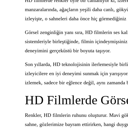
HD filmlerde renkler öyle bir canlanıyor ki, izl
manzaralarında, ağaçların yeşili daha canlı, göky
izleyişte, o sahneleri daha önce hiç görmediğiniz 
Görsel zenginliğin yanı sıra, HD filmlerin ses ka
sistemleriyle birleştiğinde, filmin içindeymişsiniz
deneyimini gerçeküstü bir boyuta taşıyor.
Son yıllarda, HD teknolojisinin ilerlemesiyle birl
izleyicilere en iyi deneyimi sunmak için yarış
izlemek, sadece bir eğlence değil, aynı zamanda bi
HD Filmlerde Görse
Renkler, HD filmlerin ruhunu oluşturur. Mavi gök
sahne, gözlerimize bayram ettirirken, hangi duygula