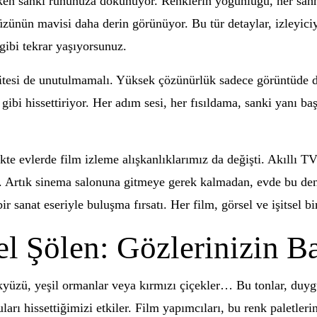
erken sanki ruhunuza dokunuyor. Renklerin yoğunluğu, her sahn
üzünün mavisi daha derin görünüyor. Bu tür detaylar, izleyici
gibi tekrar yaşıyorsunuz.
litesi de unutulmamalı. Yüksek çözünürlük sadece görüntüde de
 gibi hissettiriyor. Her adım sesi, her fısıldama, sanki yanı b
ikte evlerde film izleme alışkanlıklarımız da değişti. Akıllı T
ıyor. Artık sinema salonuna gitmeye gerek kalmadan, evde b
r sanat eseriyle buluşma fırsatı. Her film, görsel ve işitsel b
l Şölen: Gözlerinizin B
yüzü, yeşil ormanlar veya kırmızı çiçekler… Bu tonlar, duygu
rı hissettiğimizi etkiler. Film yapımcıları, bu renk paletlerin