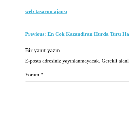
web tasarım ajansı
Yazı
Previous:
En Cok Kazandiran Hurda Turu Ha
gezinmesi
Bir yanıt yazın
E-posta adresiniz yayınlanmayacak.
Gerekli alan
Yorum
*