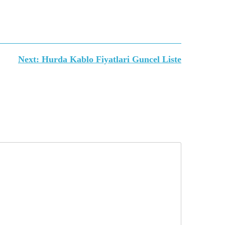
Next:
Hurda Kablo Fiyatlari Guncel Liste