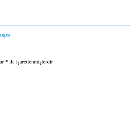
ngisi
lar
*
ile işaretlenmişlerdir