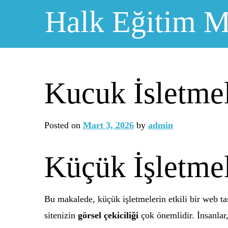
Skip
Halk Eğitim M
to
content
Kucuk İsletmel
Posted on
Mart 3, 2026
by
admin
Küçük İşletmel
Bu makalede, küçük işletmelerin etkili bir web tas
sitenizin
görsel çekiciliği
çok önemlidir. İnsanlar,