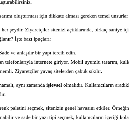
şturabilirsiniz.
arımı oluşturması için dikkate alması gereken temel unsurlar v
 her şeydir. Ziyaretçiler sitenizi açtıklarında, birkaç saniye 
lanır? İşte bazı ipuçları:
de ve anlaşılır bir yapı tercih edin.
elefonlarıyla internete giriyor. Mobil uyumlu tasarım, kullan
emli. Ziyaretçiler yavaş sitelerden çabuk sıkılır.
lmamalı, aynı zamanda
işlevsel
olmalıdır. Kullanıcıların aradıkl
ır.
renk paletini seçmek, sitenizin genel havasını etkiler. Örneği
abilir ve sade bir yazı tipi seçmek, kullanıcıların içeriği kol