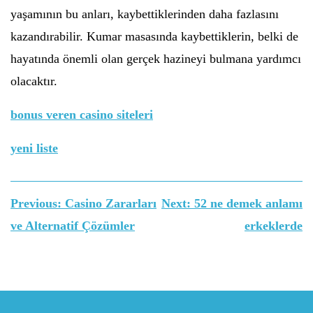
yaşamının bu anları, kaybettiklerinden daha fazlasını
kazandırabilir. Kumar masasında kaybettiklerin, belki de
hayatında önemli olan gerçek hazineyi bulmana yardımcı
olacaktır.
bonus veren casino siteleri
yeni liste
Yazı
Previous:
Casino Zararları
Next:
52 ne demek anlamı
gezinmesi
ve Alternatif Çözümler
erkeklerde