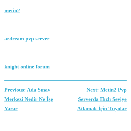
metin2
ardream pvp server
knight online forum
Yazı
Previous:
Ada Sınav
Next:
Metin2 Pvp
gezinmesi
Merkezi Nedir Ne İşe
Serverda Hızlı Seviye
Yarar
Atlamak İçin Tüyolar