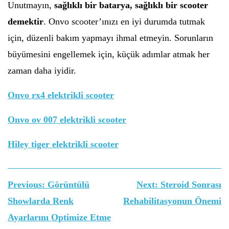
Unutmayın,
sağlıklı bir batarya, sağlıklı bir scooter
demektir
. Onvo scooter’ınızı en iyi durumda tutmak
için, düzenli bakım yapmayı ihmal etmeyin. Sorunların
büyümesini engellemek için, küçük adımlar atmak her
zaman daha iyidir.
Onvo rx4 elektrikli scooter
Onvo ov 007 elektrikli scooter
Hiley tiger elektrikli scooter
Yazı
Previous:
Görüntülü
Next:
Steroid Sonrası
gezinmesi
Showlarda Renk
Rehabilitasyonun Önemi
Ayarlarını Optimize Etme