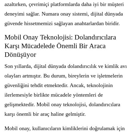
azaltırken, çevrimiçi platformlarda daha iyi bir müşteri
deneyimi sağlar. Numara onay sistemi, dijital dünyada
güvende hissetmemizi sağlayan anahtarlardan biridir.
Mobil Onay Teknolojisi: Dolandırıcılara
Karşı Mücadelede Önemli Bir Araca
Dönüşüyor
Son yıllarda, dijital dünyada dolandırıcılık ve kimlik avı
olayları artmıştır. Bu durum, bireylerin ve işletmelerin
güvenliğini tehdit etmektedir. Ancak, teknolojinin
ilerlemesiyle birlikte mücadele yöntemleri de
gelişmektedir. Mobil onay teknolojisi, dolandırıcılara
karşı önemli bir araç haline gelmiştir.
Mobil onay, kullanıcıların kimliklerini doğrulamak için