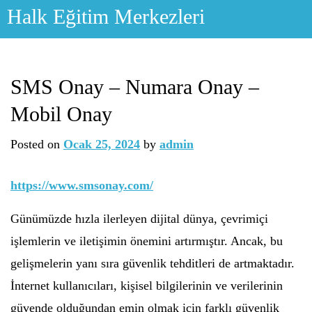
Skip
Halk Eğitim Merkezleri
to
content
SMS Onay – Numara Onay –
Mobil Onay
Posted on
Ocak 25, 2024
by
admin
https://www.smsonay.com/
Günümüzde hızla ilerleyen dijital dünya, çevrimiçi
işlemlerin ve iletişimin önemini artırmıştır. Ancak, bu
gelişmelerin yanı sıra güvenlik tehditleri de artmaktadır.
İnternet kullanıcıları, kişisel bilgilerinin ve verilerinin
güvende olduğundan emin olmak için farklı güvenlik