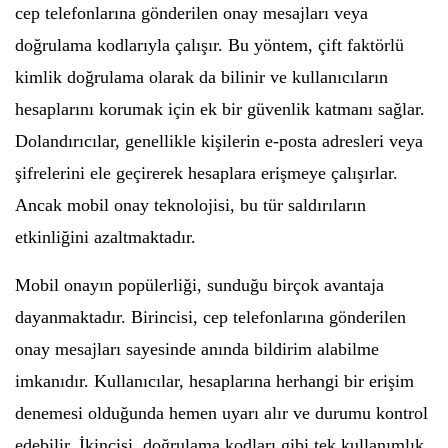
cep telefonlarına gönderilen onay mesajları veya
doğrulama kodlarıyla çalışır. Bu yöntem, çift faktörlü
kimlik doğrulama olarak da bilinir ve kullanıcıların
hesaplarını korumak için ek bir güvenlik katmanı sağlar.
Dolandırıcılar, genellikle kişilerin e-posta adresleri veya
şifrelerini ele geçirerek hesaplara erişmeye çalışırlar.
Ancak mobil onay teknolojisi, bu tür saldırıların
etkinliğini azaltmaktadır.
Mobil onayın popülerliği, sunduğu birçok avantaja
dayanmaktadır. Birincisi, cep telefonlarına gönderilen
onay mesajları sayesinde anında bildirim alabilme
imkanıdır. Kullanıcılar, hesaplarına herhangi bir erişim
denemesi olduğunda hemen uyarı alır ve durumu kontrol
edebilir. İkincisi, doğrulama kodları gibi tek kullanımlık