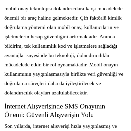
mobil onay teknolojisi dolandırıcılara karşı mücadelede
önemli bir araç haline gelmektedir. Çift faktörlü kimlik
doğrulama yöntemi olan mobil onay, kullanıcıların ve
işletmelerin hesap güvenliğini artırmaktadır. Anında
bildirim, tek kullanımlık kod ve işletmelere sağladığı
avantajlar sayesinde bu teknoloji, dolandırıcılıkla
mücadelede etkin bir rol oynamaktadır. Mobil onayın
kullanımının yaygınlaşmasıyla birlikte veri güvenliği ve
doğrulama süreçleri daha da iyileştirilecek ve
dolandırıcılık olayları azaltılabilecektir.
İnternet Alışverişinde SMS Onayının
Önemi: Güvenli Alışverişin Yolu
Son yıllarda, internet alışverişi hızla yaygınlaşmış ve