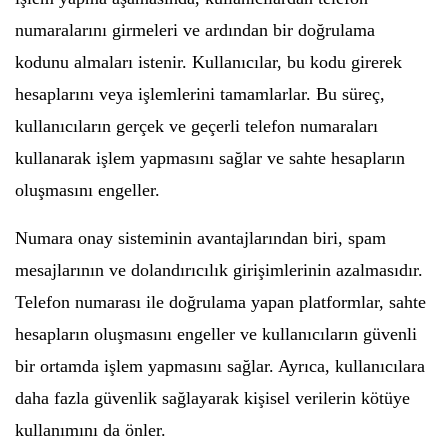
numaralarını girmeleri ve ardından bir doğrulama
kodunu almaları istenir. Kullanıcılar, bu kodu girerek
hesaplarını veya işlemlerini tamamlarlar. Bu süreç,
kullanıcıların gerçek ve geçerli telefon numaraları
kullanarak işlem yapmasını sağlar ve sahte hesapların
oluşmasını engeller.
Numara onay sisteminin avantajlarından biri, spam
mesajlarının ve dolandırıcılık girişimlerinin azalmasıdır.
Telefon numarası ile doğrulama yapan platformlar, sahte
hesapların oluşmasını engeller ve kullanıcıların güvenli
bir ortamda işlem yapmasını sağlar. Ayrıca, kullanıcılara
daha fazla güvenlik sağlayarak kişisel verilerin kötüye
kullanımını da önler.