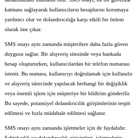
katmanı sağlayarak kullanıcıların hesaplarını korumaya
yardımcı olur ve dolandırıcılığa karşı etkili bir önlem
olarak öne çıkar.
SMS onayı aynı zamanda müşterilere daha fazla güven
duygusu sağlar. Bir alışveriş sitesinde veya bankada
hesap oluştururken, kullanıcılardan bir telefon numarası
istenir. Bu numara, kullanıcıyı doğrulamak için kullanılır
ve alışveriş sürecinde yapılacak herhangi bir değişiklik
veya önemli işlem için müşteriye bir bildirim gönderilir.
Bu sayede, potansiyel dolandırıcılık girişimlerinin tespit
edilmesi ve hızla müdahale edilmesi sağlanır.
SMS onayı aynı zamanda işletmeler için de faydalıdır.
Sahtekarlık ve dolandırıcılık girişimleri, işletmelerin