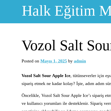
Skip
Halk Eğitim M
to
content
Vozol Salt Sou
Posted on
Mayıs 1, 2025
by
admin
Vozol Salt Sour Apple Ice
, tütünseverler için eş
sipariş etmek ne kadar kolay? İşte, adım adım sür
Öncelikle, Vozol Salt Sour Apple Ice’ı sipariş et
ve kullanıcı yorumları ile desteklenir. Sipariş v