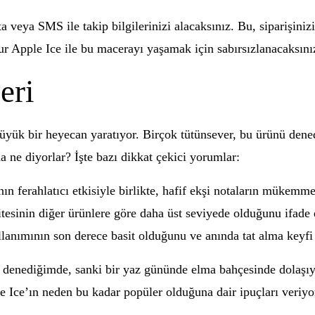
ta veya SMS ile takip bilgilerinizi alacaksınız. Bu, siparişini
ur Apple Ice ile bu macerayı yaşamak için sabırsızlanacaksını
eri
 büyük bir heyecan yaratıyor. Birçok tütünsever, bu ürünü den
a ne diyorlar? İşte bazı dikkat çekici yorumlar:
ın ferahlatıcı etkisiyle birlikte, hafif ekşi notaların mükemme
tesinin diğer ürünlere göre daha üst seviyede olduğunu ifade e
llanımının son derece basit olduğunu ve anında tat alma keyf
ilk denediğimde, sanki bir yaz gününde elma bahçesinde dolaşı
Ice’ın neden bu kadar popüler olduğuna dair ipuçları veriyor