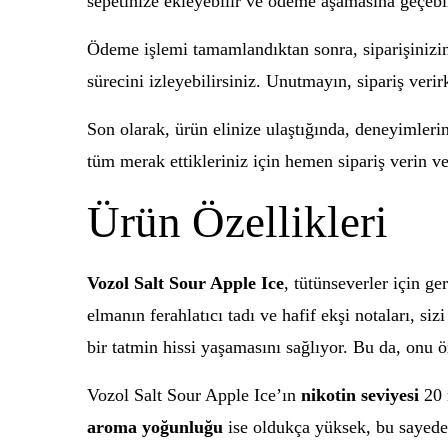
sepetinize ekleyebilir ve ödeme aşamasına geçebil
Ödeme işlemi tamamlandıktan sonra, siparişiniz
sürecini izleyebilirsiniz. Unutmayın, sipariş ver
Son olarak, ürün elinize ulaştığında, deneyimlerin
tüm merak ettikleriniz için hemen sipariş verin v
Ürün Özellikleri
Vozol Salt Sour Apple Ice
, tütünseverler için g
elmanın ferahlatıcı tadı ve hafif ekşi notaları, siz
bir tatmin hissi yaşamasını sağlıyor. Bu da, onu öz
Vozol Salt Sour Apple Ice’ın
nikotin seviyesi
20 
aroma yoğunluğu
ise oldukça yüksek, bu sayede