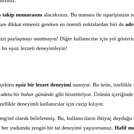
irsiniz.
in
takip numarasını
alacaksınız. Bu numara ile siparişinizin 
irken dikkat etmeniz gereken en önemli noktalardan biri de
adr
izi paylaşmayı unutmayın! Diğer kullanıcılar için yol gösterici 
e bu eşsiz lezzeti deneyimleyin!
erçekten
eşsiz bir lezzet deneyimi
sunuyor. Bu ürün, özellikle
i adeta bir
bahar gününde
gibi hissettiriyor. Ürünün içeriğinde
ellikle deneyimli kullanıcılar için cazip kılıyor.
mg/ml olarak belirlenmiş. Bu, kullanıcıların ihtiyaç duyduğu 
 her yudumda zengin bir tat deneyimi yaşıyorsunuz.
Hafif me