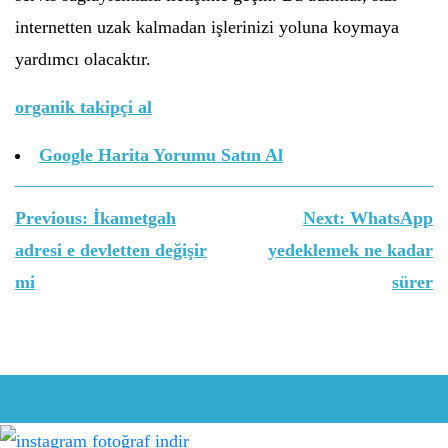
internetten uzak kalmadan işlerinizi yoluna koymaya
yardımcı olacaktır.
organik takipçi al
Google Harita Yorumu Satın Al
Yazı
Previous:
İkametgah
Next:
WhatsApp
gezinmesi
adresi e devletten değişir
yedeklemek ne kadar
mi
sürer