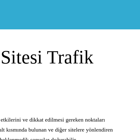
Sitesi Trafik
etkilerini ve dikkat edilmesi gereken noktaları
 alt kısmında bulunan ve diğer sitelere yönlendiren
, beklenmedik sonuçlar doğurabilir.