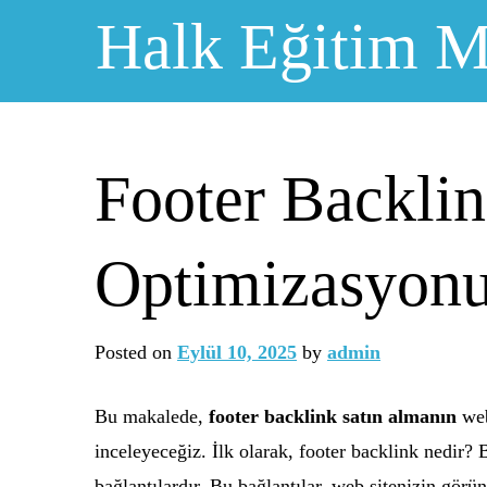
Skip
Halk Eğitim M
to
content
Footer Backlin
Optimizasyon
Posted on
Eylül 10, 2025
by
admin
Bu makalede,
footer backlink satın almanın
web
inceleyeceğiz. İlk olarak, footer backlink nedir? 
bağlantılardır. Bu bağlantılar, web sitenizin gör