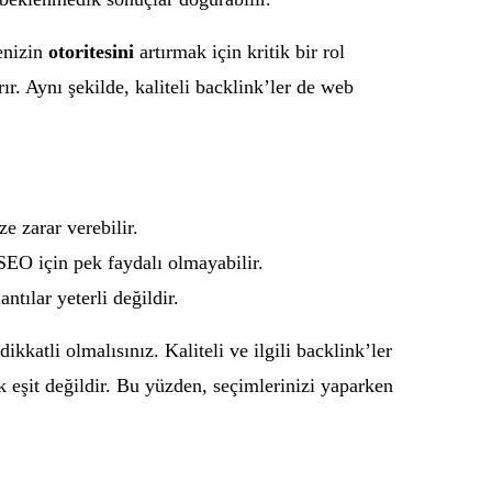
tenizin
otoritesini
artırmak için kritik bir rol
rır. Aynı şekilde, kaliteli backlink’ler de web
ze zarar verebilir.
 SEO için pek faydalı olmayabilir.
ntılar yeterli değildir.
ikkatli olmalısınız. Kaliteli ve ilgili backlink’ler
nk eşit değildir. Bu yüzden, seçimlerinizi yaparken