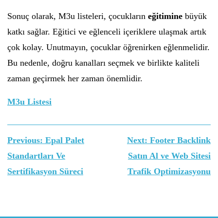
Sonuç olarak, M3u listeleri, çocukların
eğitimine
büyük
katkı sağlar. Eğitici ve eğlenceli içeriklere ulaşmak artık
çok kolay. Unutmayın, çocuklar öğrenirken eğlenmelidir.
Bu nedenle, doğru kanalları seçmek ve birlikte kaliteli
zaman geçirmek her zaman önemlidir.
M3u Listesi
Yazı
Previous:
Epal Palet
Next:
Footer Backlink
gezinmesi
Standartları Ve
Satın Al ve Web Sitesi
Sertifikasyon Süreci
Trafik Optimizasyonu