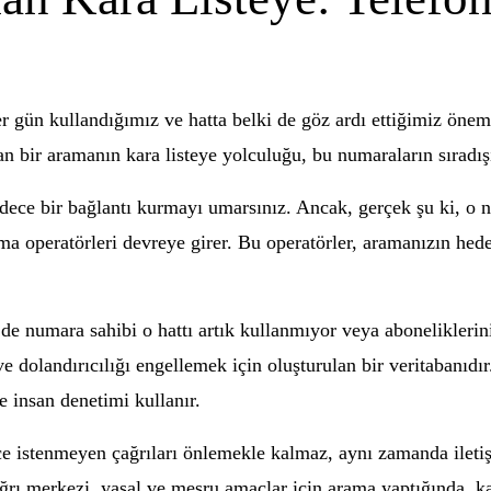
 gün kullandığımız ve hatta belki de göz ardı ettiğimiz öneml
an bir aramanın kara listeye yolculuğu, bu numaraların sıradışı
ece bir bağlantı kurmayı umarsınız. Ancak, gerçek şu ki, o nu
ma operatörleri devreye girer. Bu operatörler, aramanızın hed
 de numara sahibi o hattı artık kullanmıyor veya aboneliklerin
 ve dolandırıcılığı engellemek için oluşturulan bir veritabanıd
e insan denetimi kullanır.
ce istenmeyen çağrıları önlemekle kalmaz, aynı zamanda iletiş
ğrı merkezi, yasal ve meşru amaçlar için arama yaptığında, kara