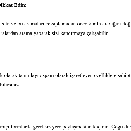
ikkat Edin:
edin ve bu aramaları cevaplamadan önce kimin aradığını doğr
lardan arama yaparak sizi kandırmaya çalışabilir.
ik olarak tanımlayıp spam olarak işaretleyen özelliklere sahipti
ilirsiniz.
rimiçi formlarda gereksiz yere paylaşmaktan kaçının. Çoğu d