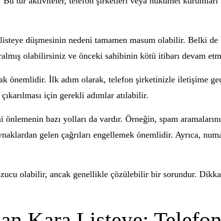
 Bu tür aktiviteler, telefon şirketleri veya hükümet kurumları 
listeye düşmesinin nedeni tamamen masum olabilir. Belki de b
almış olabilirsiniz ve önceki sahibinin kötü itibarı devam etm
k önemlidir. İlk adım olarak, telefon şirketinizle iletişime
çıkarılması için gerekli adımlar atılabilir.
i önlemenin bazı yolları da vardır. Örneğin, spam aramaların
ynaklardan gelen çağrıları engellemek önemlidir. Ayrıca, num
zucu olabilir, ancak genellikle çözülebilir bir sorundur. Dikk
an Kara Listeye: Telefo