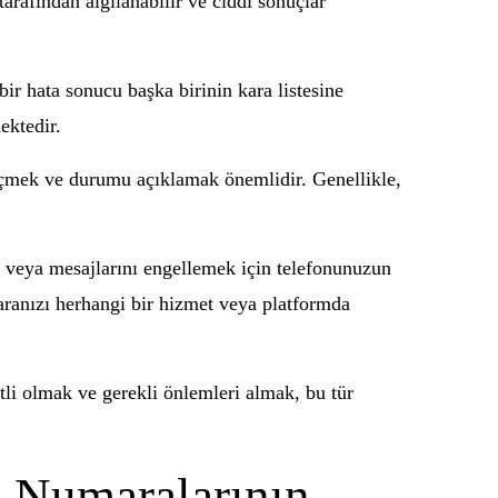
tarafından algılanabilir ve ciddi sonuçlar
ir hata sonucu başka birinin kara listesine
ektedir.
 geçmek ve durumu açıklamak önemlidir. Genellikle,
ı veya mesajlarını engellemek için telefonunuzun
aranızı herhangi bir hizmet veya platformda
atli olmak ve gerekli önlemleri almak, bu tür
n Numaralarının