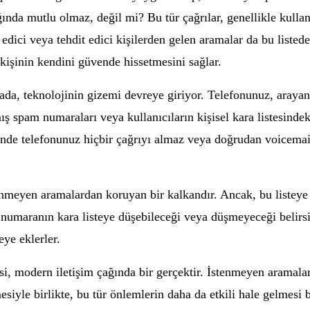
ında mutlu olmaz, değil mi? Bu tür çağrılar, genellikle kullan
z edici veya tehdit edici kişilerden gelen aramalar da bu liste
e kişinin kendini güvende hissetmesini sağlar.
urada, teknolojinin gizemi devreye giriyor. Telefonunuz, araya
 spam numaraları veya kullanıcıların kişisel kara listesindeki 
ğinde telefonunuz hiçbir çağrıyı almaz veya doğrudan voicema
stenmeyen aramalardan koruyan bir kalkandır. Ancak, bu listeye 
umaranın kara listeye düşebileceği veya düşmeyeceği belirsizd
eye eklerler.
si, modern iletişim çağında bir gerçektir. İstenmeyen aramala
esiyle birlikte, bu tür önlemlerin daha da etkili hale gelmesi